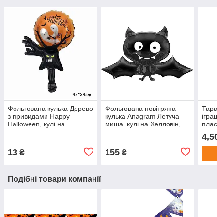
Фольгована кулька Дерево
Фольгована повітряна
Тара
з привидами Happy
кулька Anagram Летуча
ігра
Halloween, кулі на
миша, кулі на Хелловін,
плас
Хелловін, 43х24 см
104х60 см
Хелл
4,5
13
155
₴
₴
Подібні товари компанії