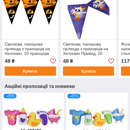
Святкова, паперова
Святкова, паперова
Фоль
гірлянда з прапорців на
гірлянда з прапорців на
напи
Хелловін, 10 прапорців
Хелловін Привид, 10
стил
прапорців
48
48
117
₴
₴
Купити
Купити
Акційні пропозиції та новинки
–25%
–25%