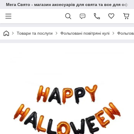
Мега Свято - магазин аксесуарів для свята та все для офо
Товари та послуги
Фольговані повітряні кулі
Фольгова