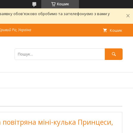
Кошик
 заявку обов'язково обробимо та зателефонуємо з вами у
Кривий Ріг, Україна
Кошик
 повітряна міні-кулька Принцеси,