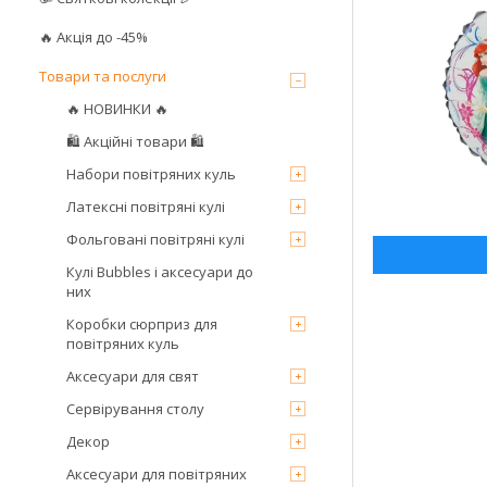
🔥 Акція до -45%
Товари та послуги
🔥 НОВИНКИ 🔥
🛍 Акційні товари 🛍
Набори повітряних куль
Латексні повітряні кулі
Фольговані повітряні кулі
Кулі Bubbles і аксесуари до
них
Коробки сюрприз для
повітряних куль
Аксесуари для свят
Сервірування столу
Декор
Аксесуари для повітряних