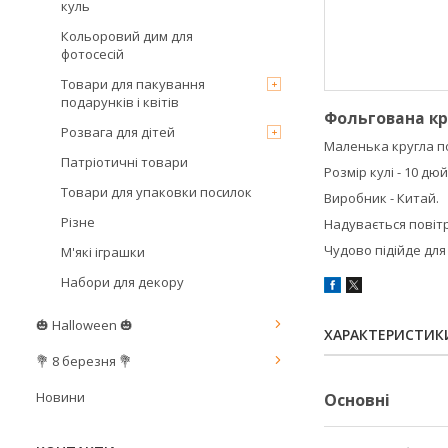
куль
Кольоровий дим для
фотосесій
Товари для пакування
подарунків і квітів
Фольгована кр
Розвага для дітей
Маленька кругла п
Патріотичні товари
Розмір кулі - 10 дюй
Товари для упаковки посилок
Виробник - Китай.
Різне
Надувається повіт
Чудово підійде дл
М'які іграшки
Набори для декору
🎃 Halloween 🎃
ХАРАКТЕРИСТИК
💐 8 березня 💐
Новини
Основні