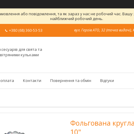
овлення або повідомлення, та як зараз у нас не робочий час. Вашу
найближчий робочий день.
вул. Героїв АТО, 32 (точка видачі), 
+380 (68) 360-53-53
ксесуарів для свята та
овітряними кульками
 оплата
Контакти
Повернення та обмін
Відгуки
Фольгована кругла
10"