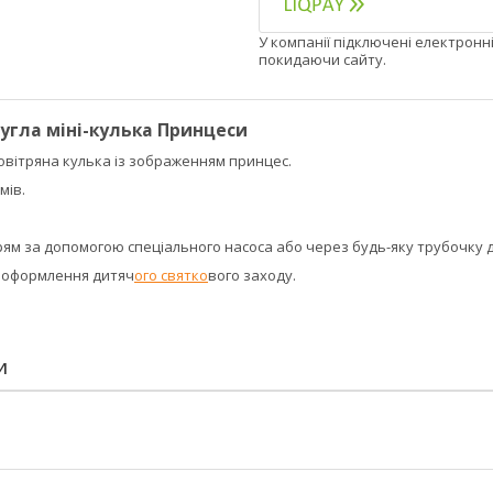
У компанії підключені електронн
покидаючи сайту.
угла міні-кулька Принцеси
овітряна кулька із зображенням принцес.
мів.
рям за допомогою спеціального насоса або через будь-яку трубочку 
я оформлення дитяч
ого святко
вого заходу.
И