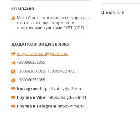
Ціна:
9,75 ₴
Мега Свято - магазин аксесуарів для
свята та все для оформлення
повітряними кульками ГУРТ (ОПТ).
mega.sviato.ua@gmail.com
+380960353355
+380683605353; +380954321003
+380960353355
Instagram
https://cutt.ly/JycSrkm
Группа в Viber
https://is.gd/3x4nR1
Группа в Telegram
https://t.me/MegaPrazdnikUA