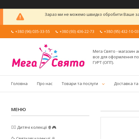
Зараз ми не можемо швидко обробити Ваше зам
+380 (96) 035-33-55
+380 (93) 436-22-73
+380 (95) 432-10-03
Мега Свято - магазин а
все для оформлення п
ГУРТ (ОПТ).
Головна
Про нас
Товари та послуги
Доставка та
🦸‍♂️ Дитячі колекції 🍿🎮
🥳 Святкові колекції 🎉