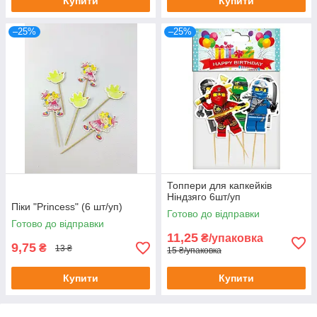
Купити
Купити
–25%
–25%
Топпери для капкейків
Ніндзяго 6шт/уп
Піки "Princess" (6 шт/уп)
Готово до відправки
Готово до відправки
11,25
₴/упаковка
9,75
₴
13 ₴
15 ₴/упаковка
Купити
Купити