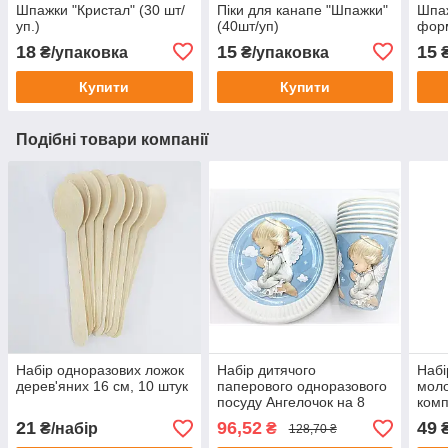
Шпажки "Кристал" (30 шт/
Піки для канапе "Шпажки"
Шпаж
уп.)
(40шт/уп)
форм
18
15
15
₴/упаковка
₴/упаковка
₴
Купити
Купити
Подібні товари компанії
Набір одноразових ложок
Набір дитячого
Набі
дерев'яних 16 см, 10 штук
паперового одноразового
моло
посуду Ангелочок на 8
комп
персон, тарілки +
серв
21
96,52
49
₴/набір
₴
128,70 ₴
стаканчики
виде