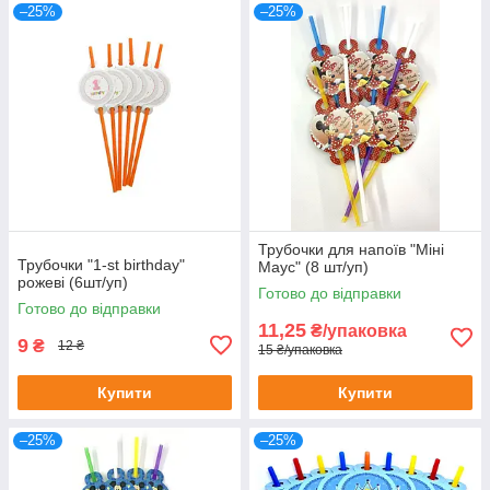
–25%
–25%
Трубочки для напоїв "Міні
Трубочки "1-st birthday"
Маус" (8 шт/уп)
рожеві (6шт/уп)
Готово до відправки
Готово до відправки
11,25
₴/упаковка
9
₴
12 ₴
15 ₴/упаковка
Купити
Купити
–25%
–25%