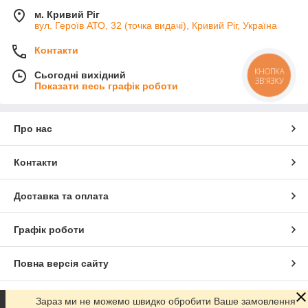
м. Кривий Ріг
вул. Героїв АТО, 32 (точка видачі), Кривий Ріг, Україна
Контакти
КНОПКА
Сьогодні вихідний
ЗВ'ЯЗКУ
Показати весь графік роботи
Про нас
Контакти
Доставка та оплата
Графік роботи
Повна версія сайту
Сайт створено на маркетплейсі
Prom.ua
Зараз ми не можемо швидко обробити Ваше замовлення