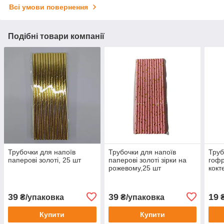
Всі умови повернення
Подібні товари компанії
Трубочки для напоїв
Трубочки для напоїв
Труб
паперові золоті, 25 шт
паперові золоті зірки на
гофр
рожевому,25 шт
кокт
нови
шт
39
39
19
₴/упаковка
₴/упаковка
₴
Купити
Купити