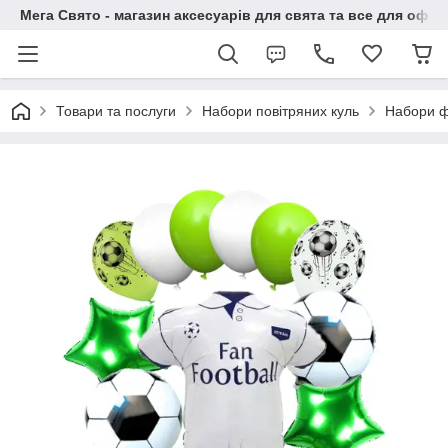
Мега Свято - магазин аксесуарів для свята та все для офо
Товари та послуги
Набори повітряних куль
Набори фо