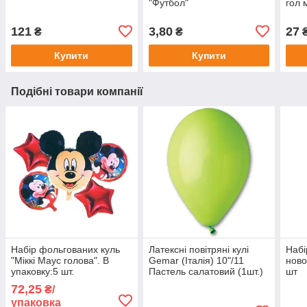
"Футбол"
гол 
121
3,80
27
₴
₴
Купити
Купити
Подібні товари компанії
Набір фольгованих куль
Латексні повітряні кулі
Набі
"Міккі Маус голова". В
Gemar (Італія) 10"/11
ново
упаковку:5 шт.
Пастель салатовий (1шт.)
шт
72,25
₴/
упаковка