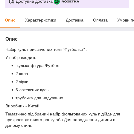
Доступна доставка
Опис
Характеристики
Доставка
Оплата
Умови п
Опис
Набір куль присвячених темі "Футболіст" .
У набір входить:
кулька-фігура Футбол
2 кола
2 зірки
6 латексних куль
трубочка для надування
Виробник - Китай.
Тематично підібраний набір фольгованих куль підійде для
прикраси дитячого ранку або Дня народження дитини в
даному стилі.