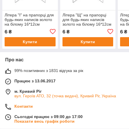
Літера "І" на прапорці для
Літера "Щ" на прапорці
Літе
будь-яких написів золото
для будь-яких написів
будь
на білому 16*12см
золото на білому 16*12см
на б
6
6
6
₴
₴
₴
Купити
Купити
Про нас
99% позитивних з 1831 відгука за рік
Працює з 13.06.2017
м. Кривий Ріг
вул. Героїв АТО, 32 (точка видачі), Кривий Ріг, Україна
Контакти
Сьогодні працює з 09:00 до 17:00
Показати весь графік роботи