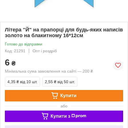
Літера "Й" на прапорці для будь-яких написів
золото на блакитному 16*12см
Готово до відправки
Код: 21291
Опт і роздріб
6
₴
Мінімальна сума замовлення на сайті — 200 ₴
4,35 ₴
від 10 шт.
2,55 ₴
від 50 шт.
Купити
або
Купити з