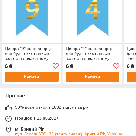
Цифра "9" на прапорці
Цифра "4" на прапорці
Цифр
для будь-яких написів
для будь-яких написів
для 
золото на блакитному
золото на блакитному
золо
16*12см
16*12см
16*
6
6
6
₴
₴
₴
Купити
Купити
Про нас
99% позитивних з 1832 відгуків за рік
Працює з 13.06.2017
м. Кривий Ріг
вул. Героїв АТО, 32 (точка видачі), Кривий Ріг, Україна