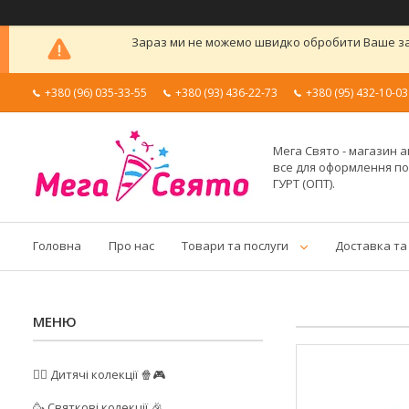
Зараз ми не можемо швидко обробити Ваше зам
+380 (96) 035-33-55
+380 (93) 436-22-73
+380 (95) 432-10-03
Мега Свято - магазин а
все для оформлення п
ГУРТ (ОПТ).
Головна
Про нас
Товари та послуги
Доставка та
🦸‍♂️ Дитячі колекції 🍿🎮
🥳 Святкові колекції 🎉