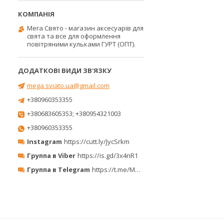
Мега Свято - магазин аксесуарів для
свята та все для оформлення
повітряними кульками ГУРТ (ОПТ).
mega.sviato.ua@gmail.com
+380960353355
+380683605353; +380954321003
+380960353355
Instagram
https://cutt.ly/JycSrkm
Группа в Viber
https://is.gd/3x4nR1
Группа в Telegram
https://t.me/MegaPrazdnikUA