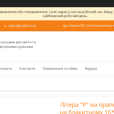
овлення або повідомлення, та як зараз у нас не робочий час. Вашу
найближчий робочий день.
вул. Героїв АТО, 32 (точка видачі), 
+380 (68) 360-53-53
ксесуарів для свята та
овітряними кульками
 оплата
Контакти
Повернення та обмін
Відгуки
Літера "Р" на прап
на блакитному 16