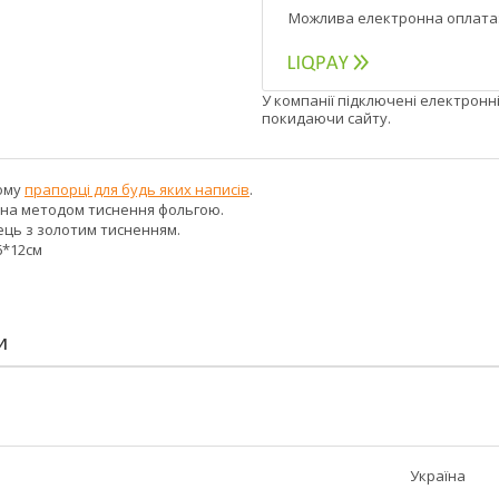
У компанії підключені електронн
покидаючи сайту.
ному
прапорці для будь яких написів
.
на методом тиснення фольгою.
ць з золотим тисненням.
6*12см
И
Україна