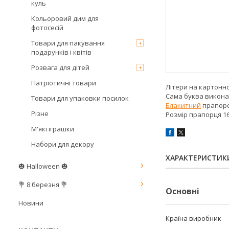
куль
Кольоровий дим для
фотосесій
Товари для пакування
подарунків і квітів
Розвага для дітей
Патріотичні товари
Літери на картон
Сама буква викона
Товари для упаковки посилок
Блакитний
прапоре
Різне
Розмір прапорця 1
М'які іграшки
Набори для декору
ХАРАКТЕРИСТИК
🎃 Halloween 🎃
💐 8 березня 💐
Основні
Новини
Країна виробник