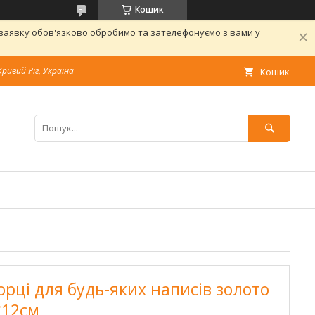
Кошик
 заявку обов'язково обробимо та зателефонуємо з вами у
Кривий Ріг, Україна
Кошик
орці для будь-яких написів золото
*12см