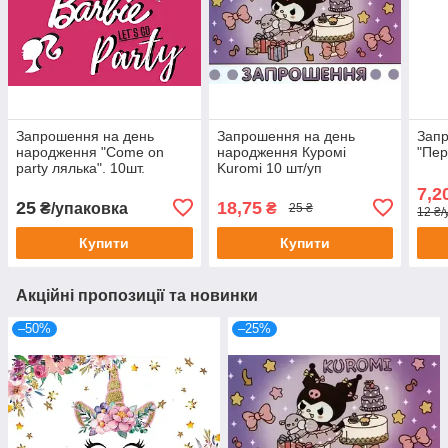
Запрошення на день
Запрошення на день
Запр
народження "Come on
народження Куромі
"Пер
party лялька". 10шт.
Kuromi 10 шт/уп
7,2
25
18,75
₴/упаковка
₴
25 ₴
12 ₴/
Купити
Купити
Акційні пропозиції та новинки
–50%
–25%