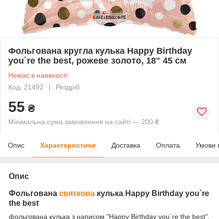
Фольгована кругла кулька Нappy Вirthday
you`re the best, рожеве золото, 18" 45 см
Немає в наявності
Код: 21492
Роздріб
55
₴
Мінімальна сума замовлення на сайті — 200 ₴
Опис
Характеристики
Доставка
Оплата
Умови 
Опис
Фольгована
святкова
кулька
Нappy Вirthday you`re
the best
фольгована кулька з написом "Нappy Вirthday you`re the best".