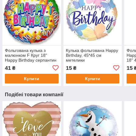
Фольгована кулька з
Кулька фольгована Happy
Фоль
малюнком F Круг 18"
Birthday, 45*45 см
Happ
Happy Birthday серпантин
метелики
18" 
та свічки
41
15
15
₴
₴
Купити
Купити
Подібні товари компанії