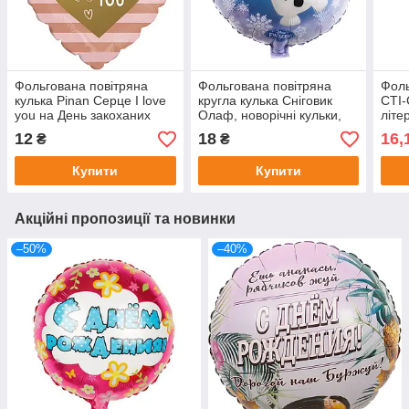
Фольгована повітряна
Фольгована повітряна
Фоль
кулька Pinan Серце I love
кругла кулька Сніговик
CTI-
you на День закоханих
Олаф, новорічні кульки,
літе
рожевий, 18" 44 см
18" 45 см
поло
12
18
16,
₴
₴
см
Купити
Купити
Акційні пропозиції та новинки
–50%
–40%