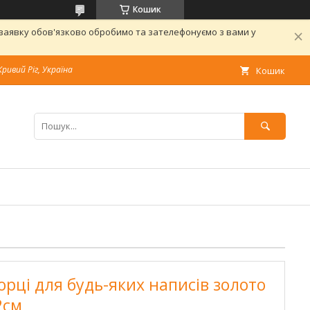
Кошик
 заявку обов'язково обробимо та зателефонуємо з вами у
Кривий Ріг, Україна
Кошик
орці для будь-яких написів золото
2см