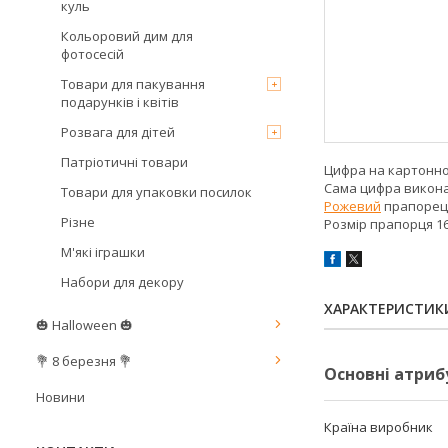
куль
Кольоровий дим для
фотосесій
Товари для пакування
подарунків і квітів
Розвага для дітей
Патріотичні товари
Цифра на картонн
Сама цифра викона
Товари для упаковки посилок
Рожевий
прапорець
Різне
Розмір прапорця 1
М'які іграшки
Набори для декору
ХАРАКТЕРИСТИК
🎃 Halloween 🎃
💐 8 березня 💐
Основні атриб
Новини
Країна виробник