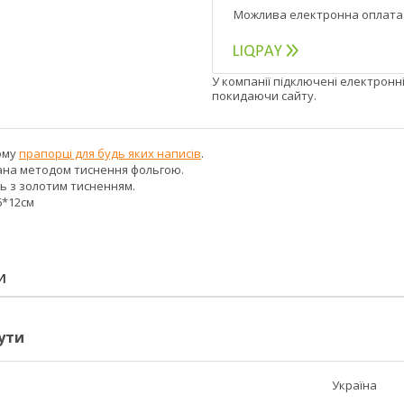
У компанії підключені електронн
покидаючи сайту.
ому
прапорці для будь яких написів
.
на методом тиснення фольгою.
 з золотим тисненням.
6*12см
И
ути
Україна