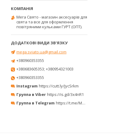
Мега Свято - магазин аксесуарів для
свята та все для оформлення
повітряними кульками ГУРТ (ОПТ).
mega.sviato.ua@gmail.com
+380960353355
+380683605353; +380954321003
+380960353355
Instagram
https://cutt.ly/JycSrkm
Группа в Viber
https://is.gd/3x4nR1
Группа в Telegram
https://t.me/MegaPrazdnikUA