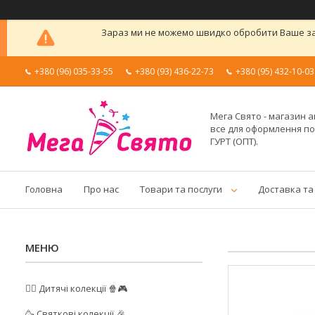
Зараз ми не можемо швидко обробити Ваше зам
+380 (96) 035-33-55
+380 (93) 436-22-73
+380 (95) 432-10-03
Мега Свято - магазин а
все для оформлення п
ГУРТ (ОПТ).
Головна
Про нас
Товари та послуги
Доставка та
🦸‍♂️ Дитячі колекції 🍿🎮
🥳 Святкові колекції 🎉