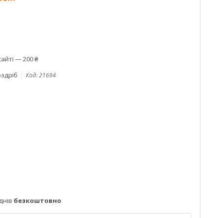
айті — 200 ₴
оздріб
Код:
21694
днів
безкоштовно