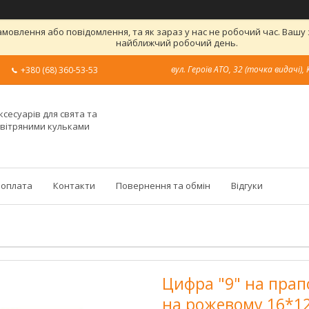
овлення або повідомлення, та як зараз у нас не робочий час. Вашу
найближчий робочий день.
вул. Героїв АТО, 32 (точка видачі), 
+380 (68) 360-53-53
ксесуарів для свята та
овітряними кульками
 оплата
Контакти
Повернення та обмін
Відгуки
Цифра "9" на прап
на рожевому 16*1