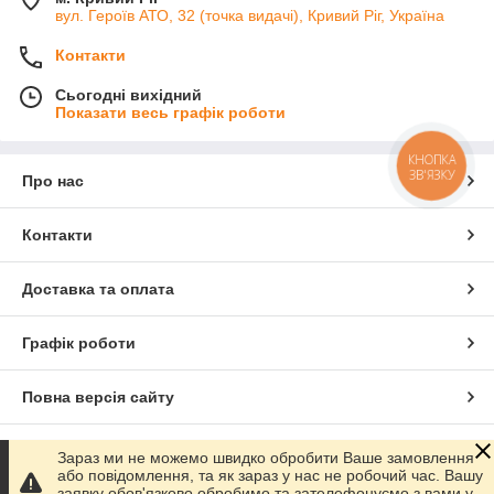
вул. Героїв АТО, 32 (точка видачі), Кривий Ріг, Україна
Контакти
Сьогодні вихідний
Показати весь графік роботи
КНОПКА
ЗВ'ЯЗКУ
Про нас
Контакти
Доставка та оплата
Графік роботи
Повна версія сайту
Сайт створено на маркетплейсі
Prom.ua
Зараз ми не можемо швидко обробити Ваше замовлення
або повідомлення, та як зараз у нас не робочий час. Вашу
заявку обов'язково обробимо та зателефонуємо з вами у