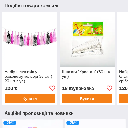
Подібні товари компанії
Набір пензликів у
Шпажки "Кристал" (30 шт/
Набі
рожевому кольорі 35 см (
уп.)
блак
20 шт в уп)
сріб
120
18
120
₴
₴/упаковка
Купити
Купити
Акційні пропозиції та новинки
–25%
–25%