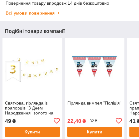
Повернення товару впродовж 14 днів безкоштовно
Всі умови повернення
Подібні товари компанії
Святкова, гірлянда із
Гірлянда вимпел "Поліція"
Свят
прапорців "З Днем
прап
Народження" золото на
Наро
білому, 3 м. 23х17 см
сині
49
22,40
41
₴
₴
32 ₴
прап
Купити
Купити