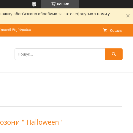
Кошик
 заявку обов'язково обробимо та зателефонуємо з вами у
Кривий Ріг, Україна
Кошик
озони " Halloween"