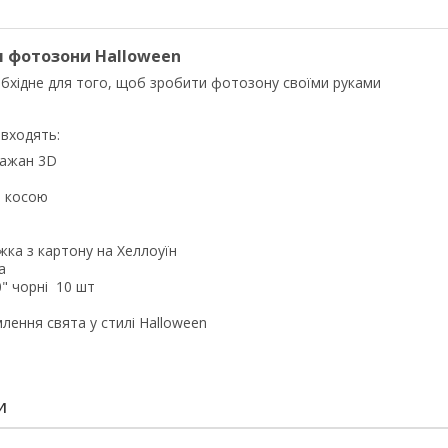
я фотозони Halloween
еобхідне для того, щоб зробити фотозону своїми руками
 входять:
ажан 3D
 косою
а з картону на Хеллоуїн
а
" чорні 10 шт
лення свята у стилі Halloween
И