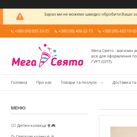
Зараз ми не можемо швидко обробити Ваше зам
+380 (96) 035-33-55
+380 (93) 436-22-73
+380 (95) 432-10-03
Мега Свято - магазин а
все для оформлення п
ГУРТ (ОПТ).
Головна
Про нас
Товари та послуги
Доставка та
🦸‍♂️ Дитячі колекції 🍿🎮
🥳 Святкові колекції 🎉