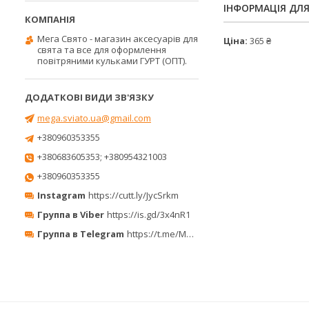
ІНФОРМАЦІЯ ДЛ
Мега Свято - магазин аксесуарів для
Ціна:
365 ₴
свята та все для оформлення
повітряними кульками ГУРТ (ОПТ).
mega.sviato.ua@gmail.com
+380960353355
+380683605353; +380954321003
+380960353355
Instagram
https://cutt.ly/JycSrkm
Группа в Viber
https://is.gd/3x4nR1
Группа в Telegram
https://t.me/MegaPrazdnikUA