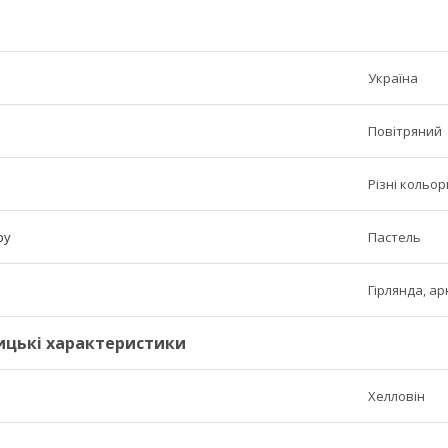
Україна
Повітряний
Різні кольор
ру
Пастель
Гірлянда, ар
ицькі характеристики
Хелловін