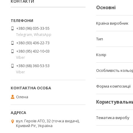
КОНТАКТИ
Основні
Країна виробник
+380 (96) 035-33-55
Telegram, WhatsApp
Тип
+380 (93) 436-22-73
+380 (95) 432-10-03
Колір
Viber
+380 (68) 360-53-53
Особливість кольо
Viber
Форма композиції
Олена
Користувальн
Тематика виробу
вул. Героїв АТО, 32 (точка видачі),
Кривий Ріг, Україна