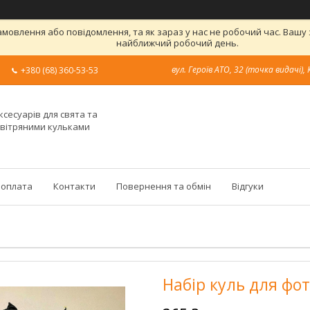
овлення або повідомлення, та як зараз у нас не робочий час. Вашу
найближчий робочий день.
вул. Героїв АТО, 32 (точка видачі), 
+380 (68) 360-53-53
ксесуарів для свята та
овітряними кульками
 оплата
Контакти
Повернення та обмін
Відгуки
Набір куль для фот