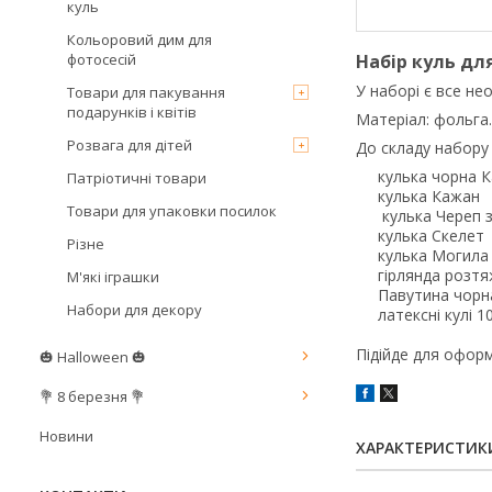
куль
Кольоровий дим для
фотосесій
Набір куль дл
У наборі є все н
Товари для пакування
подарунків і квітів
Матеріал: фольга.
Розвага для дітей
До складу набору
кулька чорна К
Патріотичні товари
кулька Кажан
Товари для упаковки посилок
кулька Череп з
кулька Скелет
Різне
кулька Могила
гірлянда розтяжк
М'які іграшки
Павутина чорн
Набори для декору
латексні кулі 10
Підійде для оформ
🎃 Halloween 🎃
💐 8 березня 💐
Новини
ХАРАКТЕРИСТИК