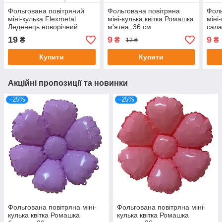
Фольгована повітряний
Фольгована повітряна
Фоль
міні-кулька Flexmetal
міні-кулька квітка Ромашка
міні
Леденець новорічний
м'ятна, 36 см
сала
зелено-червоно-білий
19
9
9
₴
₴
₴
12 ₴
31x20 см
Купити
Купити
Акційні пропозиції та новинки
–25%
–25%
Фольгована повітряна міні-
Фольгована повітряна міні-
кулька квітка Ромашка
кулька квітка Ромашка