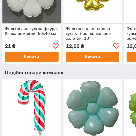
Фольгована кулька фігура
Фольгована повітряна
Фоль
Квітка ромашки, 50х40 см
кулька Лист конюшини
куль
золотий, 18"
роже
21
12,60
12,
₴
₴
Купити
Купити
Подібні товари компанії