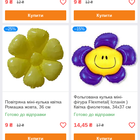
9
9
₴
₴
12 ₴
12 ₴
Купити
Купити
–25%
–15%
Фольгована кулька міні-
Повітряна міні-кулька квітка
фігура Flexmetal( Іспанія )
Ромашка жовта, 36 см
Квітка фиолетова, 34х37 см
Готово до відправки
Готово до відправки
9
14,45
₴
₴
12 ₴
17 ₴
Купити
Купити