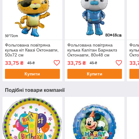
Фольгована повітряна
Фольгована повітряна
Фоль
кулька кіт Квазі Октонавти,
кулька Капітан Барнаклз
куль
50х72 см
Октонавти, 80х48 см
Окто
33,75
33,75
33,
₴
₴
45 ₴
45 ₴
Купити
Купити
Подібні товари компанії