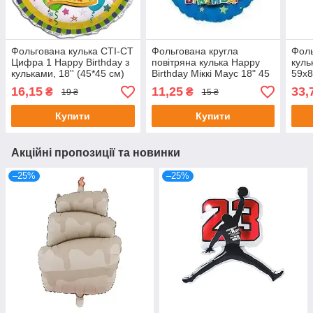
Фольгована кулька CTI-CT
Фольгована кругла
Фоль
Цифра 1 Happy Birthday з
повітряна кулька Happy
куль
кульками, 18'' (45*45 см)
Birthday Міккі Маус 18" 45
59х8
см
16,15
11,25
33,
₴
₴
19 ₴
15 ₴
Купити
Купити
Акційні пропозиції та новинки
–25%
–25%