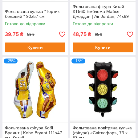
Фольгована фігура Китай-
Фольгована кулька "Тортик
КТ560 Емблема Майкл
бежевий " 90х57 см
Джордан | Air Jordan, 74х69
см, Китай
Готово до відправки
Готово до відправки
39,75
48,75
₴
₴
53 ₴
65 ₴
Купити
Купити
–25%
–15%
Фольгована фігура Кобі
Фольгована повітряна кулька
Браянт | Kobe Bryant 111х47
(фігура) «Світлофор», 73 х
см, Китай
53 см