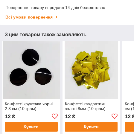
Повернення товару впродовж 14 днів безкоштовно
Всі умови повернення
З цим товаром також замовляють
Конфетті кружечки чорні
Конфетті квадратики
Конф
2.3 см (10 грам)
золоті 8мм (10 грам)
см (
12
12
12
₴
₴
Купити
Купити