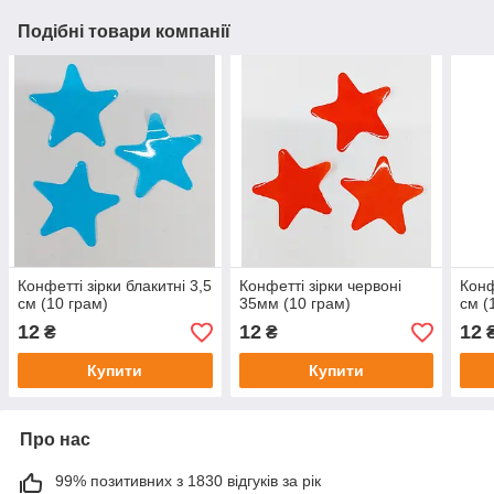
Подібні товари компанії
Конфетті зірки блакитні 3,5
Конфетті зірки червоні
Конф
см (10 грам)
35мм (10 грам)
см (
12
12
12
₴
₴
Купити
Купити
Про нас
99% позитивних з 1830 відгуків за рік