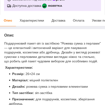
Доступна доставка
Опис
Характеристики
Доставка
Оплата
Умови п
Опис
Подарунковий пакет-зіп із застібкою "Рожева сумка з перлами"
— це елегантний і витончений варіант для пакування
подарунків, косметики або дрібниць. Дизайн у вигляді рожевої
сумочки з перловими деталями виглядає ніжно та стильно,
що робить цей пакет чудовим вибором для особливих подій.
Характеристики:
Розмір:
26×24 см
Матеріал:
міцний поліетилен
Дизайн:
рожева сумка з перловими елементами
Тип застібки:
зіп-застібка
Призначення:
для подарунків, косметики, зберігання
дрібниць