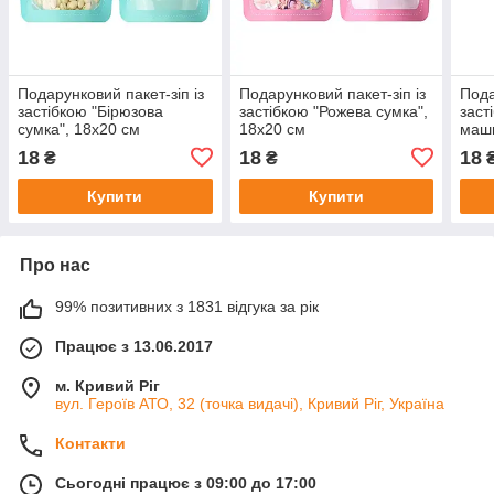
Подарунковий пакет-зіп із
Подарунковий пакет-зіп із
Пода
застібкою "Бірюзова
застібкою "Рожева сумка",
заст
сумка", 18х20 см
18х20 см
маши
18
18
18
₴
₴
Купити
Купити
Про нас
99% позитивних з 1831 відгука за рік
Працює з 13.06.2017
м. Кривий Ріг
вул. Героїв АТО, 32 (точка видачі), Кривий Ріг, Україна
Контакти
Сьогодні працює з 09:00 до 17:00