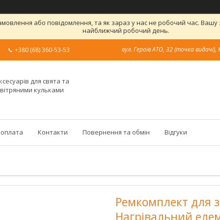
овлення або повідомлення, та як зараз у нас не робочий час. Вашу
найближчий робочий день.
вул. Героїв АТО, 32 (точка видачі), 
+380 (68) 360-53-53
ксесуарів для свята та
овітряними кульками
 оплата
Контакти
Повернення та обмін
Відгуки
Ремкомплект для з
Нагрівальний елеме