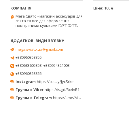
Ціна:
100 ₴
Мега Свято - магазин аксесуарів для
свята та все для оформлення
повітряними кульками ГУРТ (ОПТ).
mega.sviato.ua@gmail.com
+380960353355
+380683605353; +380954321003
+380960353355
Instagram
https://cutt.ly/JycSrkm
Группа в Viber
https://is.gd/3x4nR1
Группа в Telegram
https://t.me/MegaPrazdnikUA