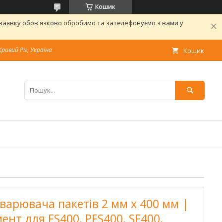
Кошик
 заявку обов'язково обробимо та зателефонуємо з вами у
Кривий Ріг, Україна
Кошик
варювача пакетів 2 мм x 400 мм |
нт для FS400, PFS400, SF400,