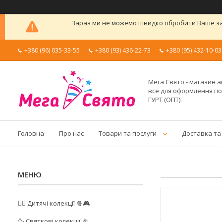
Зараз ми не можемо швидко обробити Ваше зам
+380 (96) 035-33-55
+380 (93) 436-22-73
+380 (95) 432-10-03
Мега Свято - магазин а
все для оформлення п
ГУРТ (ОПТ).
Головна
Про нас
Товари та послуги
Доставка та
🦸‍♂️ Дитячі колекції 🍿🎮
🥳 Святкові колекції 🎉