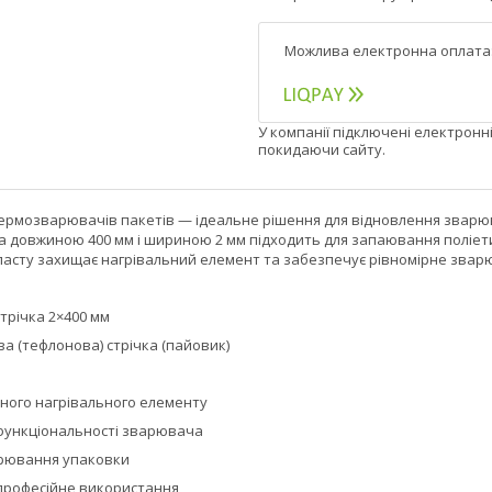
У компанії підключені електронн
покидаючи сайту.
ермозварювачів пакетів — ідеальне рішення для відновлення зварюва
ка довжиною 400 мм і шириною 2 мм підходить для запаювання поліет
ласту захищає нагрівальний елемент та забезпечує рівномірне звар
трічка 2×400 мм
а (тефлонова) стрічка (пайовик)
ного нагрівального елементу
функціональності зварювача
рювання упаковки
професійне використання