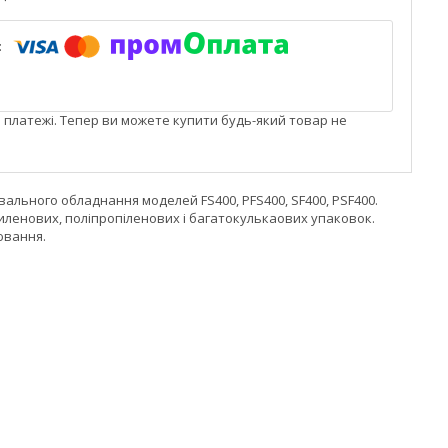
і платежі. Тепер ви можете купити будь-який товар не
льного обладнання моделей FS400, PFS400, SF400, PSF400.
иленових, поліпропіленових і багатокулькаових упаковок.
ювання.