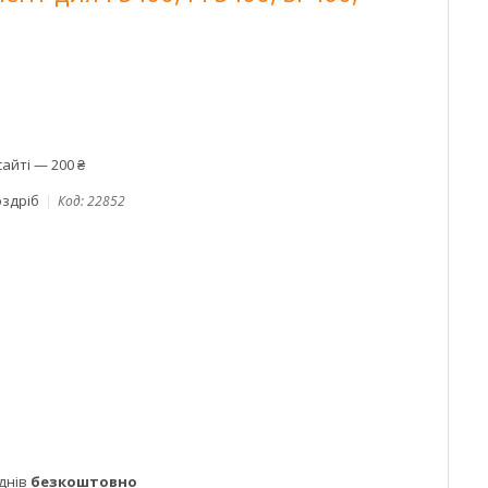
айті — 200 ₴
оздріб
Код:
22852
днів
безкоштовно