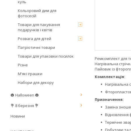
куль
Кольоровий дим для
фотосесій
Товари для пакування
подарунків і квітів
Розвага для дітей
Патріотичні товари
Товари для упаковки посилок
Ремкомплект для т
Нагрівальна стріч
Різне
Пайовик із фтороп
М'які іграшки
Комплектація:
Набори для декору
Нагрівальна с
Фторопластов
🎃 Halloween 🎃
Призначення:
💐 8 березня 💐
Заміна зноше
Відновлення 
Новини
Термічне зва
Побутове та 