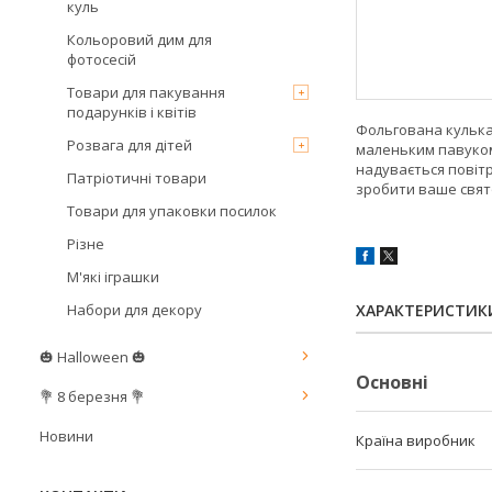
куль
Кольоровий дим для
фотосесій
Товари для пакування
подарунків і квітів
Фольгована кулька 
Розвага для дітей
маленьким павуком 
надувається повітр
Патріотичні товари
зробити ваше свят
Товари для упаковки посилок
Різне
М'які іграшки
Набори для декору
ХАРАКТЕРИСТИК
🎃 Halloween 🎃
Основні
💐 8 березня 💐
Новини
Країна виробник