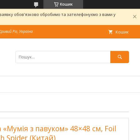
Кошик
 заявку обов'язково обробимо та зателефонуємо з вами у
Кривий Ріг, Україна
Кошик
«Мумія з павуком» 48×48 см, Foil
h Spider (Китай)