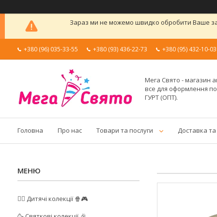
Зараз ми не можемо швидко обробити Ваше зам
+380 (96) 035-33-55
+380 (93) 436-22-73
+380 (95) 432-10-03
Мега Свято - магазин а
все для оформлення п
ГУРТ (ОПТ).
Головна
Про нас
Товари та послуги
Доставка та
🦸‍♂️ Дитячі колекції 🍿🎮
🥳 Святкові колекції 🎉