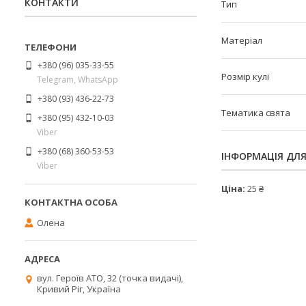
КОНТАКТИ
Тип
Матеріал
+380 (96) 035-33-55
Розмір кулі
Telegram, WhatsApp
+380 (93) 436-22-73
Тематика свята
+380 (95) 432-10-03
Viber
+380 (68) 360-53-53
ІНФОРМАЦІЯ ДЛ
Viber
Ціна:
25 ₴
Олена
вул. Героїв АТО, 32 (точка видачі),
Кривий Ріг, Україна