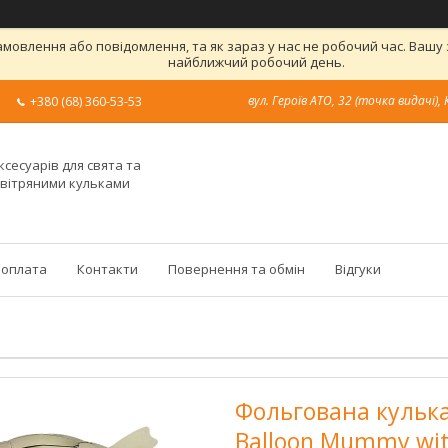
овлення або повідомлення, та як зараз у нас не робочий час. Вашу
найближчий робочий день.
вул. Героїв АТО, 32 (точка видачі), 
+380 (68) 360-53-53
ксесуарів для свята та
овітряними кульками
 оплата
Контакти
Повернення та обмін
Відгуки
Фольгована кулька 
Balloon Mummy wit