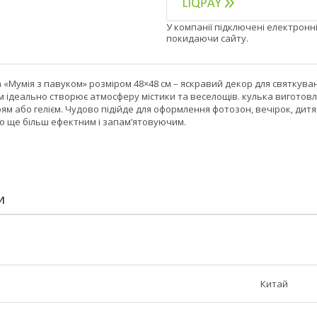
У компанії підключені електронн
покидаючи сайту.
«Мумія з павуком» розміром 48×48 см – яскравий декор для святкува
ідеально створює атмосферу містики та веселощів. кулька виготовлен
ям або гелієм. Чудово підійде для оформлення фотозон, вечірок, ди
о ще більш ефектним і запам’ятовуючим.
И
Китай