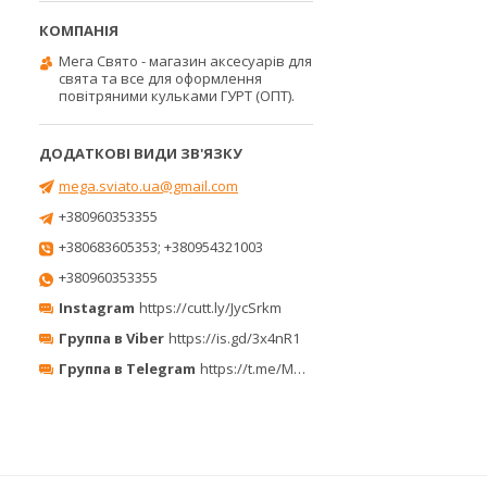
Мега Свято - магазин аксесуарів для
свята та все для оформлення
повітряними кульками ГУРТ (ОПТ).
mega.sviato.ua@gmail.com
+380960353355
+380683605353; +380954321003
+380960353355
Instagram
https://cutt.ly/JycSrkm
Группа в Viber
https://is.gd/3x4nR1
Группа в Telegram
https://t.me/MegaPrazdnikUA