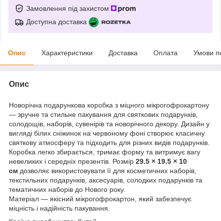
Замовлення під захистом
Доступна доставка
Опис
Характеристики
Доставка
Оплата
Умови п
Опис
Новорічна подарункова коробка з міцного мікрогофрокартону
— зручне та стильне пакування для святкових подарунків,
солодощів, наборів, сувенірів та новорічного декору. Дизайн у
вигляді білих сніжинок на червоному фоні створює класичну
святкову атмосферу та підходить для різних видів подарунків.
Коробка легко збирається, тримає форму та витримує вагу
невеликих і середніх презентів. Розмір
29.5 × 19.5 × 10
см
дозволяє використовувати її для косметичних наборів,
текстильних подарунків, аксесуарів, солодких подарунків та
тематичних наборів до Нового року.
Матеріал — якісний мікрогофрокартон, який забезпечує
міцність і надійність пакування.