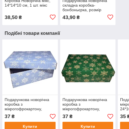
Коробка Новорічна мікс,
Подарункова новорічна
14*14*10 см, 1 шт. мікс
складна коробка-
бонбоньєрка, розмір
7,5*6*6 см, 2 шт мікс
38,50
43,90
₴
₴
Подібні товари компанії
Подарункова новорічна
Подарункова новорічна
Пода
коробка з
коробка з
мікр
мікрогофрокартону,
мікрогофрокартону,
24*1
24*16*9,5 см сніжинки на
24*16*9,5 см сніжинки на
37
37
35
₴
₴
блакитному
зеленому
Купити
Купити