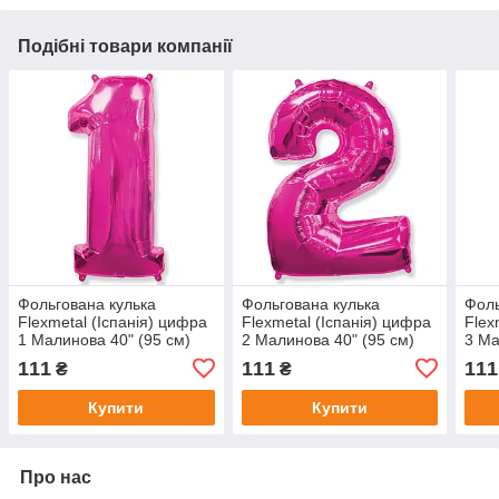
Подібні товари компанії
Фольгована кулька
Фольгована кулька
Фоль
Flexmetal (Іспанія) цифра
Flexmetal (Іспанія) цифра
Flex
1 Малинова 40" (95 см)
2 Малинова 40" (95 см)
3 Ма
111
111
111
₴
₴
Купити
Купити
Про нас