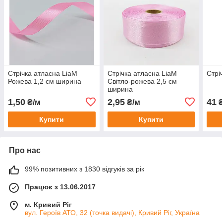
Стрічка атласна LiaM
Стрічка атласна LiaM
Стрі
Рожева 1,2 см ширина
Світло-рожева 2,5 см
ширина
1,50
2,95
41
₴/м
₴/м
Купити
Купити
Про нас
99% позитивних з 1830 відгуків за рік
Працює з 13.06.2017
м. Кривий Ріг
вул. Героїв АТО, 32 (точка видачі), Кривий Ріг, Україна