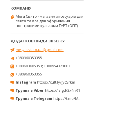
Мега Свято - магазин аксесуарів для
свята та все для оформлення
повітряними кульками ГУРТ (ОПТ).
mega.sviato.ua@gmail.com
+380960353355
+380683605353; +380954321003
+380960353355
Instagram
https://cutt.ly/JycSrkm
Группа в Viber
https://is.gd/3x4nR1
Группа в Telegram
https://t.me/MegaPrazdnikUA