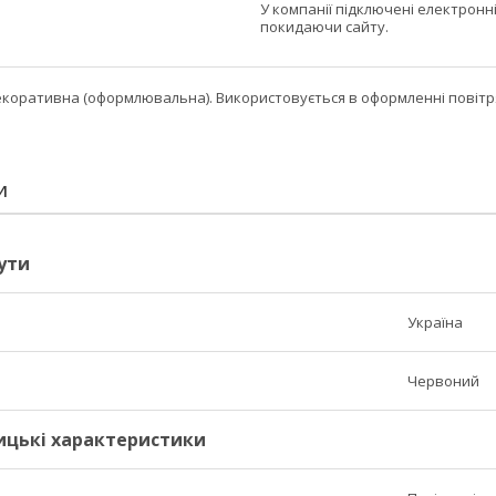
У компанії підключені електронн
покидаючи сайту.
екоративна (оформлювальна). Використовується в оформленні повітря
И
ути
Україна
Червоний
ицькі характеристики