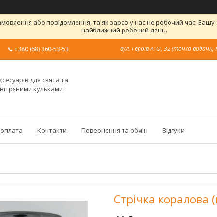
овлення або повідомлення, та як зараз у нас не робочий час. Вашу
найближчий робочий день.
вул. Героїв АТО, 32 (точка видачі), 
+380 (68) 360-53-53
ксесуарів для свята та
овітряними кульками
 оплата
Контакти
Повернення та обмін
Відгуки
Стрічка коралова (