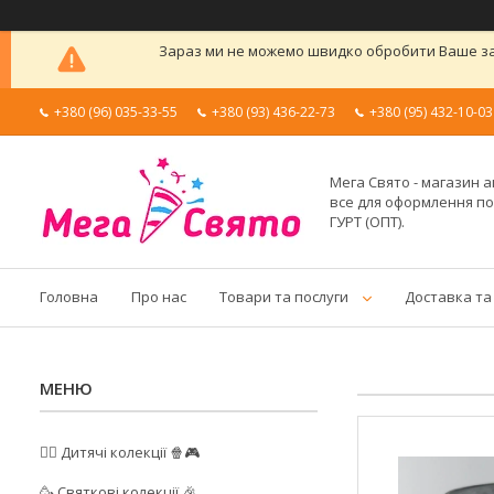
Зараз ми не можемо швидко обробити Ваше зам
+380 (96) 035-33-55
+380 (93) 436-22-73
+380 (95) 432-10-03
Мега Свято - магазин а
все для оформлення п
ГУРТ (ОПТ).
Головна
Про нас
Товари та послуги
Доставка та
🦸‍♂️ Дитячі колекції 🍿🎮
🥳 Святкові колекції 🎉