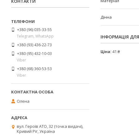
Матеріал
КОНТАКТИ
Дінна
+380 (96) 035-33-55
Telegram, WhatsApp
ІНФОРМАЦІЯ ДЛ
+380 (93) 436-22-73
Ціна:
41 ₴
+380 (95) 432-10-03
Viber
+380 (68) 360-53-53
Viber
Олена
вул. Героїв АТО, 32 (точка видачі),
Кривий Ріг, Україна