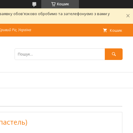
Кошик
 заявку обов'язково обробимо та зателефонуємо з вами у
Кривий Ріг, Україна
Кошик
пастель)