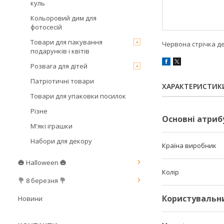
куль
Кольоровий дим для
фотосесій
Товари для пакування
Червона стрічка д
подарунків і квітів
Розвага для дітей
Патріотичні товари
ХАРАКТЕРИСТИК
Товари для упаковки посилок
Різне
Основні атриб
М'які іграшки
Набори для декору
Країна виробник
🎃 Halloween 🎃
Колір
💐 8 березня 💐
Користувальн
Новини