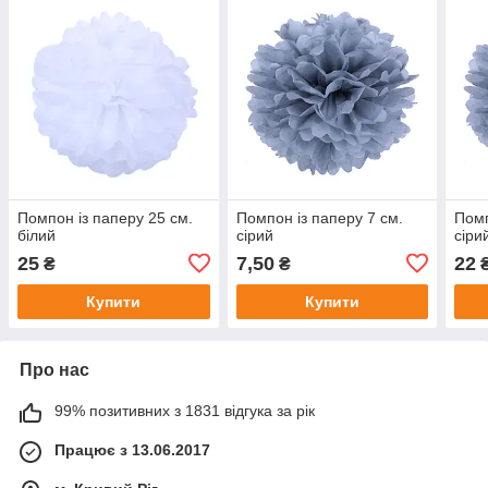
Помпон із паперу 25 см.
Помпон із паперу 7 см.
Помп
білий
сірий
сіри
25
7,50
22
₴
₴
Купити
Купити
Про нас
99% позитивних з 1831 відгука за рік
Працює з 13.06.2017