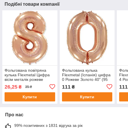
Подібні товари компанії
Фольгована повітряна
Фольгована кулька
Фоль
кулька Flexmetal Цифра
Flexmetal (Іспанія) цифра
Flex
вісім металік рожеве
0 Рожеве Золото 40" (95
4 Ро
золото, 14" 36 см
см)
см)
26,25
111
111
₴
₴
35 ₴
Купити
Купити
Про нас
99% позитивних з 1831 відгука за рік