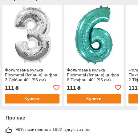
Фольгована кулька
Фольгована кулька
Фоль
Flexmetal (Іспанія) цифра
Flexmetal (Іспанія) цифра
Flex
3 Срібна 40" (95 см)
6 Тіффані 40" (95 см)
2 Ті
111
111
111
₴
₴
Купити
Купити
Про нас
99% позитивних з 1832 відгуків за рік