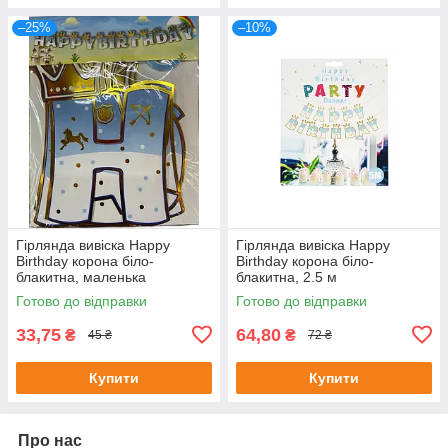
–25%
–10%
Гірлянда вивіска Happy
Гірлянда вивіска Happy
Birthday корона біло-
Birthday корона біло-
блакитна, маленька
блакитна, 2.5 м
Готово до відправки
Готово до відправки
33,75
64,80
₴
₴
45 ₴
72 ₴
Купити
Купити
Про нас