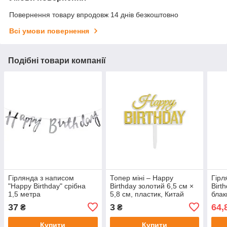
Повернення товару впродовж 14 днів безкоштовно
Всі умови повернення
Подібні товари компанії
Гірлянда з написом
Топер міні – Happy
Гірл
"Happy Birthday" срібна
Birthday золотий 6,5 см ×
Birt
1,5 метра
5,8 см, пластик, Китай
блак
37
3
64,
₴
₴
Купити
Купити